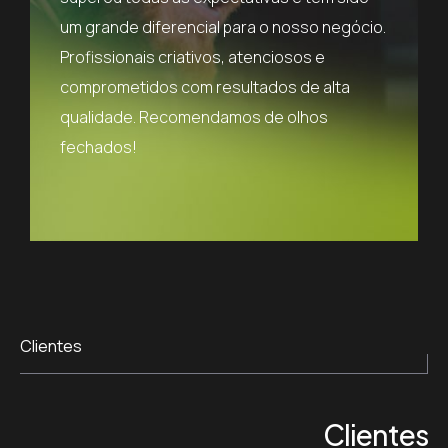
negócio.
um grande diferencial para o nosso negócio.
um gran
Profissionais criativos, atenciosos e
Profissi
lta
comprometidos com resultados de alta
comprom
qualidade. Recomendamos de olhos
qualida
fechados!
fechado
Clientes
Clientes