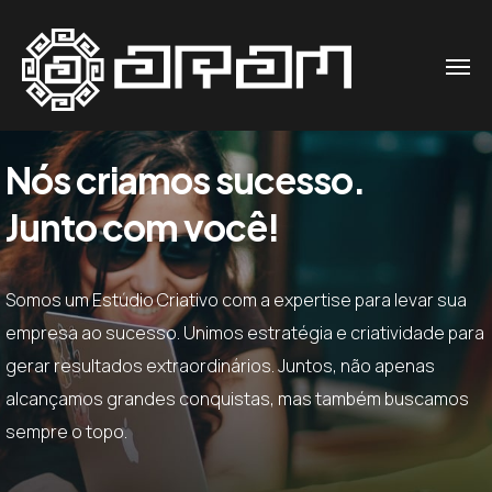
O
Fale
.01 /
Nós criamos sucesso.
Conosco
ESTÚDIO
Junto com você!
Telefone
/
PORTFÓLIO
.02 /
Whatsap
Somos um Estúdio Criativo com a expertise para levar sua
p
empresa ao sucesso. Unimos estratégia e criatividade para
+1 (47)
gerar resultados extraordinários. Juntos, não apenas
alcançamos grandes conquistas, mas também buscamos
99781-
sempre o topo.
2513